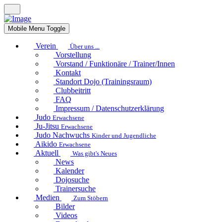
Mobile Menu Toggle
Verein
Über uns ...
Vorstellung
Vorstand / Funktionäre / Trainer/Innen
Kontakt
Standort Dojo (Trainingsraum)
Clubbeitritt
FAQ
Impressum / Datenschutzerklärung
Judo
Erwachsene
Ju-Jitsu
Erwachsene
Judo Nachwuchs
Kinder und Jugendliche
Aikido
Erwachsene
Aktuell
Was gibt's Neues
News
Kalender
Dojosuche
Trainersuche
Medien
Zum Stöbern
Bilder
Videos