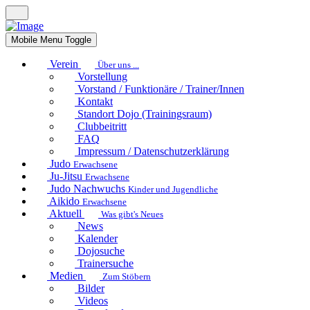
Mobile Menu Toggle
Verein
Über uns ...
Vorstellung
Vorstand / Funktionäre / Trainer/Innen
Kontakt
Standort Dojo (Trainingsraum)
Clubbeitritt
FAQ
Impressum / Datenschutzerklärung
Judo
Erwachsene
Ju-Jitsu
Erwachsene
Judo Nachwuchs
Kinder und Jugendliche
Aikido
Erwachsene
Aktuell
Was gibt's Neues
News
Kalender
Dojosuche
Trainersuche
Medien
Zum Stöbern
Bilder
Videos