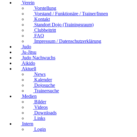
Verein
Vorstellung
Vorstand / Funktionäre / Trainer/Innen
Kontakt
Standort Dojo (Trainingsraum)
Clubbeitritt
FAQ
Impressum / Datenschutzerklärung
Judo
Ju-Jitsu
Judo Nachwuchs
Aikido
Aktuell
News
Kalender
Dojosuche
Trainersuche
Medien
Bilder
Videos
Downloads
Links
Intern
Login