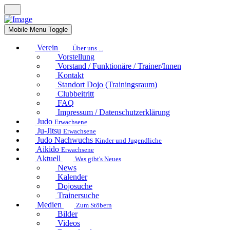
Mobile Menu Toggle
Verein
Über uns ...
Vorstellung
Vorstand / Funktionäre / Trainer/Innen
Kontakt
Standort Dojo (Trainingsraum)
Clubbeitritt
FAQ
Impressum / Datenschutzerklärung
Judo
Erwachsene
Ju-Jitsu
Erwachsene
Judo Nachwuchs
Kinder und Jugendliche
Aikido
Erwachsene
Aktuell
Was gibt's Neues
News
Kalender
Dojosuche
Trainersuche
Medien
Zum Stöbern
Bilder
Videos