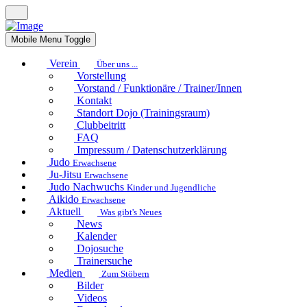
Mobile Menu Toggle
Verein
Über uns ...
Vorstellung
Vorstand / Funktionäre / Trainer/Innen
Kontakt
Standort Dojo (Trainingsraum)
Clubbeitritt
FAQ
Impressum / Datenschutzerklärung
Judo
Erwachsene
Ju-Jitsu
Erwachsene
Judo Nachwuchs
Kinder und Jugendliche
Aikido
Erwachsene
Aktuell
Was gibt's Neues
News
Kalender
Dojosuche
Trainersuche
Medien
Zum Stöbern
Bilder
Videos